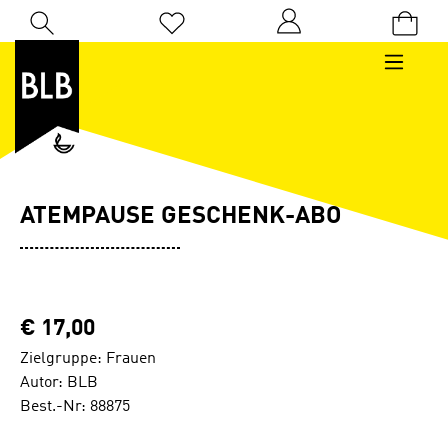
Zum Hauptinhalt springen
Du hast 0 Produkte auf dem Merkzettel
ATEMPAUSE GESCHENK-ABO
€ 17,00
Zielgruppe: Frauen
Autor: BLB
Best.-Nr: 88875