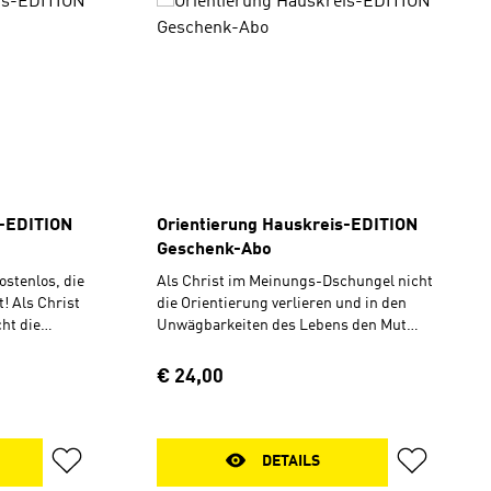
s-EDITION
Orientierung Hauskreis-EDITION
Geschenk-Abo
ostenlos, die
Als Christ im Meinungs-Dschungel nicht
! Als Christ
die Orientierung verlieren und in den
ht die
Unwägbarkeiten des Lebens den Mut
in den
behalten – dabei möchte die Bibellese-
s den Mut
Zeitschrift Orientierung helfen. Sie
Regulärer Preis:
€ 24,00
 Bibellese-
nimmt die Bibel als Wort Gottes ernst
fen. Sie
und stärkt das Vertrauen in ihre
ttes ernst
Zuverlässigkeit. Sie beleuchtet den
 ihre
historischen und kulturellen
DETAILS
htet den
Hintergrund und erklärt vermeintliche