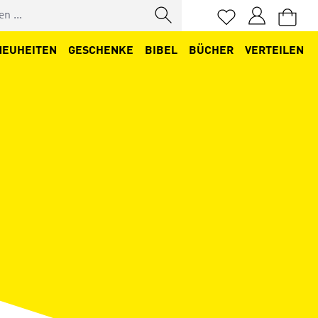
Du hast 0 Produkt
NEUHEITEN
GESCHENKE
BIBEL
BÜCHER
VERTEILEN