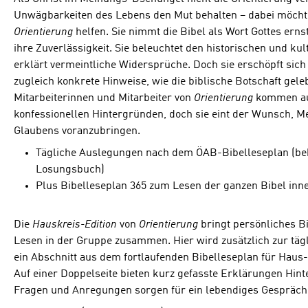
Unwägbarkeiten des Lebens den Mut behalten – dabei möchte 
Orientierung
helfen. Sie nimmt die Bibel als Wort Gottes erns
ihre Zuverlässigkeit. Sie beleuchtet den historischen und ku
erklärt vermeintliche Widersprüche. Doch sie erschöpft sich 
zugleich konkrete Hinweise, wie die biblische Botschaft gel
Mitarbeiterinnen und Mitarbeiter von
Orientierung
kommen au
konfessionellen Hintergründen, doch sie eint der Wunsch, 
Glaubens voranzubringen.
Tägliche Auslegungen nach dem ÖAB-Bibelleseplan (b
Losungsbuch)
Plus Bibelleseplan 365 zum Lesen der ganzen Bibel inn
Die
Hauskreis-Edition
von
Orientierung
bringt persönliches 
Lesen in der Gruppe zusammen. Hier wird zusätzlich zur täg
ein Abschnitt aus dem fortlaufenden Bibelleseplan für Haus-
Auf einer Doppelseite bieten kurz gefasste Erklärungen Hin
Fragen und Anregungen sorgen für ein lebendiges Gespräch