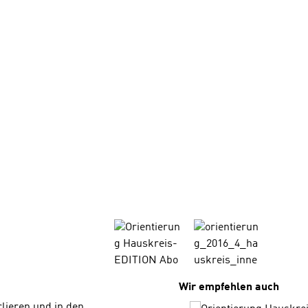
Produktgalerie überspri
Wir empfehlen auch
lieren und in den