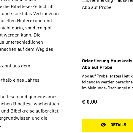
die Bibellese-Zeitschrift
t und stärkt das Vertrauen in
lturellen Hintergrund und
nicht darin, sondern gibt
ebt werden kann. Die
s unterschiedlichen
Menschen auf dem Weg des
Orientierung Hauskrei
ekannt aus dem
Abo auf Probe
Abo auf Probe: erstes Heft k
erhalb eines Jahres
folgenden werden berechnet
im Meinungs-Dschungel nic
Orientierung verlieren und 
Bibellesen und gemeinsames
Unwägbarkeiten des Leben
Regulärer Preis:
€ 0,00
lichen Bibellese wöchentlich
behalten – dabei möchte die
 und Bibelkreise aufbereitet.
Zeitschrift Orientierung hel
nimmt die Bibel als Wort Go
tergrundwissen und die
und stärkt das Vertrauen in
DETAILS
.
Zuverlässigkeit. Sie beleuc