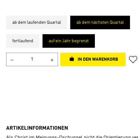
ab dem laufenden Quartal
ab dem nächsten Quartal
fortlaufend
auf ein Jahr begrenzt
IN DEN WARENKORB
ARTIKELINFORMATIONEN
Als Christ im Meinungs-Dschungel nicht die Orientierung ver