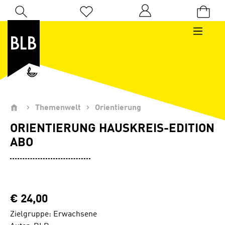
Zum Hauptinhalt springen
Du hast 0 Produkte auf dem Merkzettel
Themenwelt
Orientierung
ORIENTIERUNG HAUSKREIS-EDITION
ABO
€ 24,00
Zielgruppe: Erwachsene