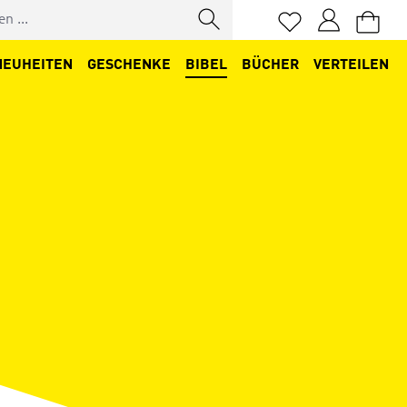
Du hast 0 Produkt
NEUHEITEN
GESCHENKE
BIBEL
BÜCHER
VERTEILEN