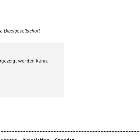
Wahrnehmung und Körpera
die Mach mit-MethodenEine
Gestaltungshilfe für Kinder
Jungschar, Freizeit und
Religionsunterricht. Beson
 Bibelgesellschaft
fürMitarbeitende in Kinderg
Jungschar und FreizeitenL
und Lehrer im Religionsunt
einen Blick: 25 Methoden z
angezeigt werden kann:
biblischer GeschichtenKin
selbständig aktivÜbersicht
praxisbezogene Erklärung G
x 14,8 cm, 64 Seiten: 4-farbi
Zusammenarbeit mit den Ve
buch+musik und Deutsche
Bibelgesellschaft