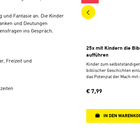
 und Fantasie an. Die Kinder
danken und Deutungen
ensfragen ins Gespräch.
25x mit Kindern die Bib
aufführen
r, Freizeit und
Kinder zum selbstständige
biblischer Geschichten einl
das Potenzial der Mach mit
Die Beschreibung der Meth
zeiten
abgestimmt auf Kinder von 6
Regulärer Preis:
€ 7,99
Jahren – hat viel Praxisbezu
übersichtlich gestaltet, tei
Download.Mit Kindern die B
aufführen: Die Methoden la
IN DEN WARENKO
Schauspielern ein. Die Kind
Geschichten nicht nur, son
gestalten sie mit Sprache, 
oder Musik selbst. Das förde