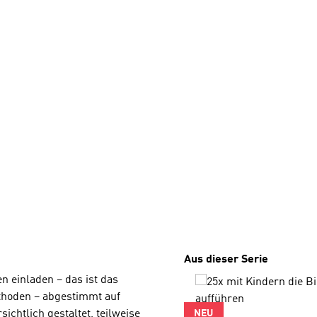
Produktgalerie überspri
Aus dieser Serie
n einladen – das ist das
thoden – abgestimmt auf
sichtlich gestaltet, teilweise
NEU