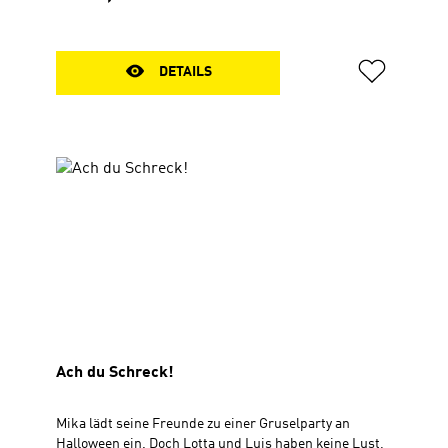
Verteilen. Wimmelbild mit Text Zum Aufklappen, 30 x
56 cm
DETAILS
Ach du Schreck!
Mika lädt seine Freunde zu einer Gruselparty an
Halloween ein. Doch Lotta und Luis haben keine Lust,