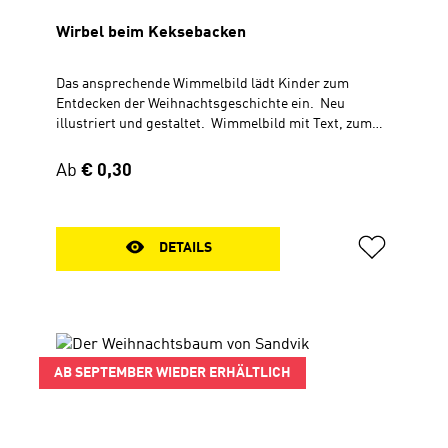
Wirbel beim Keksebacken
Das ansprechende Wimmelbild lädt Kinder zum
Entdecken der Weihnachtsgeschichte ein. Neu
illustriert und gestaltet. Wimmelbild mit Text, zum
AusklappenAb 5 Jahren30 x 56 cm
Regulärer Preis:
Ab
€ 0,30
DETAILS
AB SEPTEMBER WIEDER ERHÄLTLICH