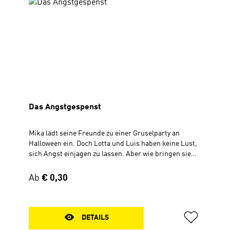
Das Angstgespenst
Mika lädt seine Freunde zu einer Gruselparty an
Halloween ein. Doch Lotta und Luis haben keine Lust,
sich Angst einjagen zu lassen. Aber wie bringen sie
das Mika bei, ohne als Spielverderber und Angsthasen
zu gelten? Wimmelflyer mit Text Zum Aufklappen, 30 x
Regulärer Preis:
Ab
€ 0,30
56 cm
DETAILS