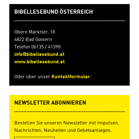
zum Aufklappen
BIBELLESEBUND ÖSTERREICH
Obere Marktstr. 18
4822 Bad Goisern
Telefon 06135 / 41390
info@bibellesebund.at
www.bibellesebund.at
Oder über unser
Kontaktformular
.
NEWSLETTER ABONNIEREN
Bestellen Sie unseren Newsletter mit Impulsen,
Nachrichten, Neuheiten und Gebetsanliegen.