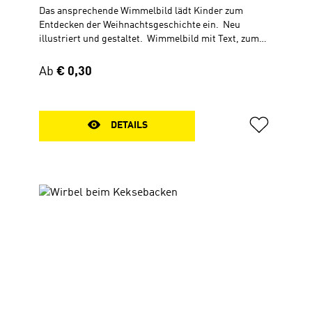
Das ansprechende Wimmelbild lädt Kinder zum
Entdecken der Weihnachtsgeschichte ein. Neu
illustriert und gestaltet. Wimmelbild mit Text, zum
AusklappenAb 5 Jahren30 x 56 cm
Regulärer Preis:
Ab
€ 0,30
DETAILS