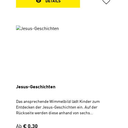
DETAILS
Jesus-Geschichten
Das ansprechende Wimmelbild lädt Kinder zum
Entdecken der Jesus-Geschichten ein. Auf der
Rückseite werden diese anhand von sechs
Bildausschnitten kindgerecht erzählt. Mit lustigen
Suchaufträgen. Der Flyer eignet sich wunderbar zum
Regulärer Preis:
Ab
€ 0,30