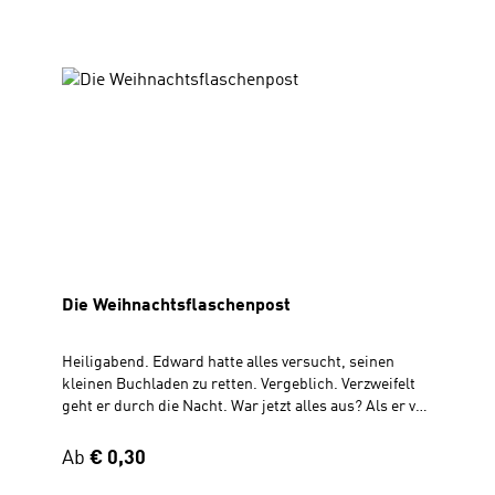
Die Weihnachtsflaschenpost
Heiligabend. Edward hatte alles versucht, seinen
kleinen Buchladen zu retten. Vergeblich. Verzweifelt
geht er durch die Nacht. War jetzt alles aus? Als er von
einer Brücke in den Fluss hinabschaut, sieht er
plötzlich etwas aufblitzen ... Verteilflyer mit TextFür
Regulärer Preis:
Ab
€ 0,30
ErwachseneZum Aufklappen, 30 x 56 cm