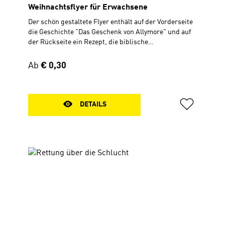
Weihnachtsflyer für Erwachsene
Der schön gestaltete Flyer enthält auf der Vorderseite
die Geschichte "Das Geschenk von Allymore" und auf
der Rückseite ein Rezept, die biblische
Weihnachtsgeschichte, und die frohe Botschaft von
Weihnachten klar und ansprechend verpackt.
Regulärer Preis:
Ab
€ 0,30
Verteilflyer mit Text Zum Aufklappen, 30 x 56 cm
DETAILS