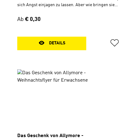
sich Angst einjagen zu lassen. Aber wie bringen sie
das Mika bei, ohne als Spielverderber und Angsthasen
zu gelten? Wimmelflyer mit Text Zum Aufklappen, 30 x
Regulärer Preis:
Ab
€ 0,30
56 cm
DETAILS
Das Geschenk von Allymore -