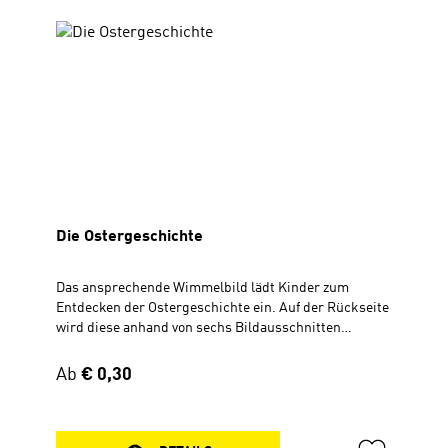
eine Spende wird gebeten.Für Kinder und
TeensVerteilflyer 30 × 56 cm, zum Aufklappen
Die Ostergeschichte
Das ansprechende Wimmelbild lädt Kinder zum
Entdecken der Ostergeschichte ein. Auf der Rückseite
wird diese anhand von sechs Bildausschnitten
kindgerecht erzählt. Mit lustigen Suchaufträgen. Der
Flyer eignet sich wunderbar zum Verteilen bei
Regulärer Preis:
Ab
€ 0,30
missionarischen Aktionen. Wimmelbild mit Text Zum
Aufklappen, 30 x 56 cm