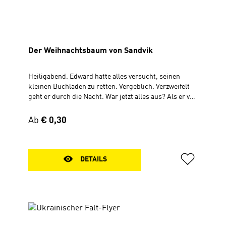
Der Weihnachtsbaum von Sandvik
Heiligabend. Edward hatte alles versucht, seinen
kleinen Buchladen zu retten. Vergeblich. Verzweifelt
geht er durch die Nacht. War jetzt alles aus? Als er von
einer Brücke in den Fluss hinabschaut, sieht er
plötzlich etwas aufblitzen ... Verteilflyer mit TextFür
Regulärer Preis:
Ab
€ 0,30
ErwachseneZum Aufklappen, 30 x 56 cm
DETAILS