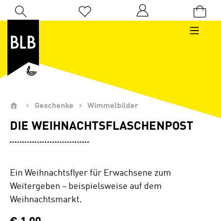
Zum Hauptinhalt springen
Du hast 0 Produkte auf dem Merkzettel
Geschenke
Wimmelbilder
DIE WEIHNACHTSFLASCHENPOST
Ein Weihnachtsflyer für Erwachsene zum
Weitergeben – beispielsweise auf dem
Weihnachtsmarkt.