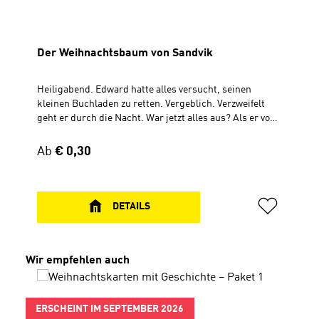
Der Weihnachtsbaum von Sandvik
Heiligabend. Edward hatte alles versucht, seinen
kleinen Buchladen zu retten. Vergeblich. Verzweifelt
geht er durch die Nacht. War jetzt alles aus? Als er von
einer Brücke in den Fluss hinabschaut, sieht er
plötzlich etwas aufblitzen ... Verteilflyer mit TextFür
Regulärer Preis:
Ab
€ 0,30
ErwachseneZum Aufklappen, 30 x 56 cm
DETAILS
Produktgalerie überspringen
Wir empfehlen auch
ERSCHEINT IM SEPTEMBER 2026