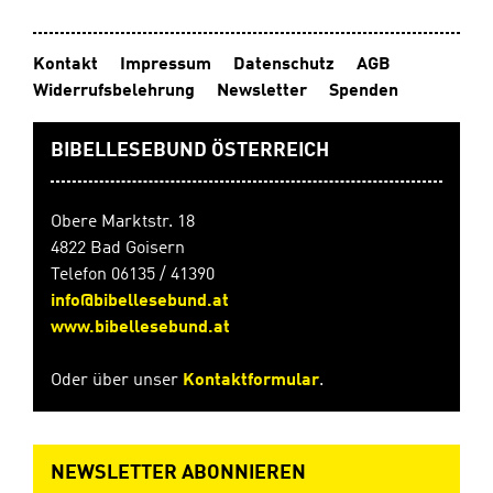
Bibelvers pro Exemplar
Kontakt
Impressum
Datenschutz
AGB
Widerrufsbelehrung
Newsletter
Spenden
BIBELLESEBUND ÖSTERREICH
Obere Marktstr. 18
4822 Bad Goisern
Telefon 06135 / 41390
info@bibellesebund.at
www.bibellesebund.at
Oder über unser
Kontaktformular
.
NEWSLETTER ABONNIEREN