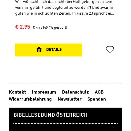
Wer wünscht sich das nicht: bei Gott geborgen zu sein,
von ihm geführt und begleitet zu werden?! Und zwar in
guten wie in schlechten Zeiten. In Psalm 23 spricht ein
Mensch, dem dieser Wunsch erfüllt wurde. An ihm
sehen wir, wie wir uns Gott ganz anvertrauen und ihm
Verkaufspreis:
Regulärer Preis:
€ 2,95
€ 4,95
(40.4% gespart)
als dem Guten Hirten folgen können. Die vorliegende
Auslegung macht dieses alte Lied lebendig und lädt
uns ein, es uns zu eigen zu machen. Taschenbuch, 12 x
18 cm, 64 Seiten Autor: Dr. Walter Klaiber, Bischof a. D.
DETAILS
der Evangelisch-methodistischen Kirche in
Deutschland
Kontakt
Impressum
Datenschutz
AGB
Widerrufsbelehrung
Newsletter
Spenden
BIBELLESEBUND ÖSTERREICH