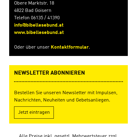
Obere Marktstr. 18
4822 Bad Goisern
Telefon 06135 / 41390
info@bibellesebund.at
www.bibellesebund.at
Oder über unser
Kontaktformular
.
NEWSLETTER ABONNIEREN
Bestellen Sie unseren Newsletter mit Impulsen,
Nachrichten, Neuheiten und Gebetsanliegen.
Jetzt eintragen
Alle Preise inkl. gesetzl. Mehrwertsteuer zzgl.