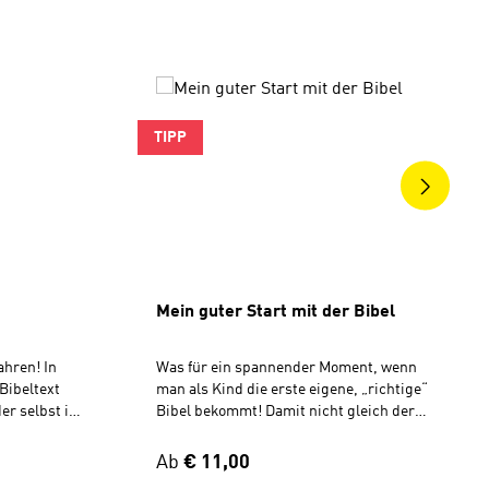
ngen
TIPP
Mein guter Start mit der Bibel
ahren! In
Was für ein spannender Moment, wenn
 Bibeltext
man als Kind die erste eigene, „richtige“
er selbst in
Bibel bekommt! Damit nicht gleich der
können. Mit
Frust folgt, weil dieses dicke Buch so
spannenden
unübersichtlich und kompliziert wirkt,
Regulärer Preis:
Ab
€ 11,00
eispielen
wurde dieser wertvolle Begleiter