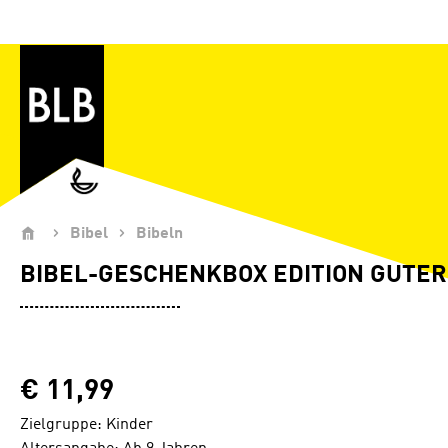
Zum Hauptinhalt springen
Bibel
Bibeln
BIBEL-GESCHENKBOX EDITION GUTER
€ 11,99
Zielgruppe: Kinder