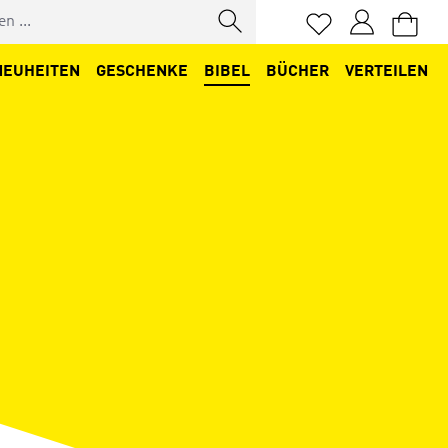
Du hast 0 Produkt
NEUHEITEN
GESCHENKE
BIBEL
BÜCHER
VERTEILEN