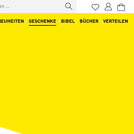
Du hast 0 Produkt
NEUHEITEN
GESCHENKE
BIBEL
BÜCHER
VERTEILEN