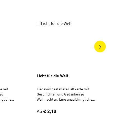
ngen
Licht für die Welt
te mit
Liebevoll gestaltete Faltkarte mit
zu
Geschichten und Gedanken zu
ngliche
Weihnachten. Eine unaufdringliche
reunde,
Einladung für Verwandte, Freunde,
e ganze
Nachbarn, Kollegen oder die ganze
Regulärer Preis:
Ab
€ 2,10