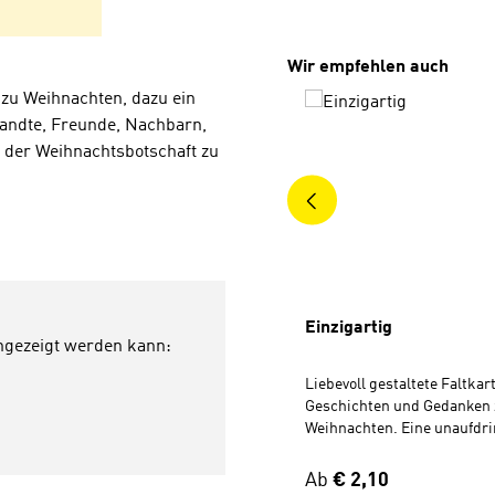
Produktgalerie überspri
Wir empfehlen auch
 zu Weihnachten, dazu ein
wandte, Freunde, Nachbarn,
 der Weihnachtsbotschaft zu
Einzigartig
angezeigt werden kann:
Liebevoll gestaltete Faltkar
Geschichten und Gedanken 
Weihnachten. Eine unaufdri
Einladung für Verwandte, F
Nachbarn, Kollegen oder di
Regulärer Preis:
Ab
€ 2,10