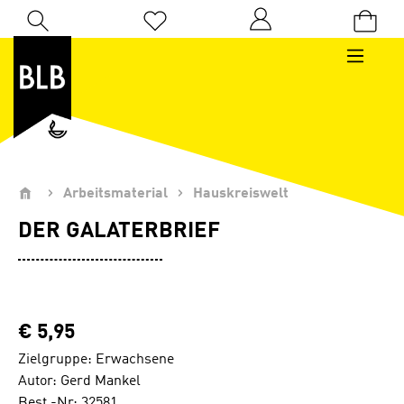
Zum Hauptinhalt springen
Du hast 0 Produkte auf dem Merkzettel
Arbeitsmaterial
Hauskreiswelt
DER GALATERBRIEF
€ 5,95
Zielgruppe: Erwachsene
Autor: Gerd Mankel
Best.-Nr: 32581