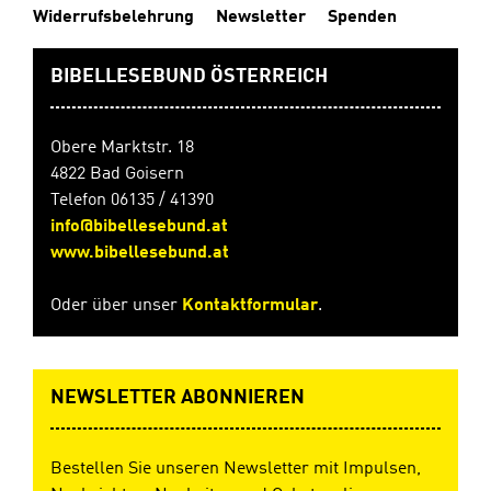
Widerrufsbelehrung
Newsletter
Spenden
BIBELLESEBUND ÖSTERREICH
Obere Marktstr. 18
4822 Bad Goisern
Telefon 06135 / 41390
info@bibellesebund.at
www.bibellesebund.at
Oder über unser
Kontaktformular
.
NEWSLETTER ABONNIEREN
Bestellen Sie unseren Newsletter mit Impulsen,