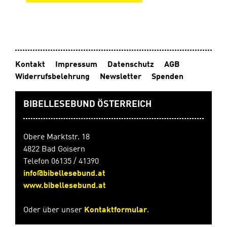
Notizen sowie zusätzliche Artikel mit spannenden
Hintergrundinformationen zur biblischen
Umwelt. Broschüre geheftetDIN A5 (14,8 x 21 cm)64
Seiten, s/w
Kontakt
Impressum
Datenschutz
AGB
Widerrufsbelehrung
Newsletter
Spenden
BIBELLESEBUND ÖSTERREICH
Obere Marktstr. 18
4822 Bad Goisern
Telefon 06135 / 41390
info@bibellesebund.at
www.bibellesebund.at
Oder über unser
Kontaktformular
.