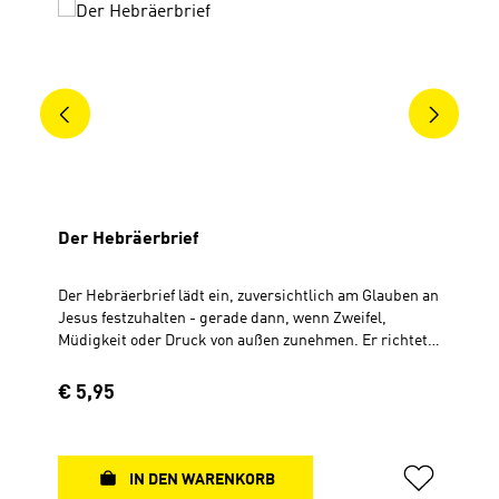
Der Hebräerbrief
Der Hebräerbrief lädt ein, zuversichtlich am Glauben an
Jesus festzuhalten - gerade dann, wenn Zweifel,
Müdigkeit oder Druck von außen zunehmen. Er richtet
den Blick auf Jesus, den vollkommenen Obersten
Priester und Mittler des neuen Bundes. Er hat ein für
Regulärer Preis:
€ 5,95
alle Mal vollbracht, was kein Mensch erreichen könnte:
den Weg zu Gott frei zu machen. Dieses Heft der
Hauskreiswelt bietet neben fundierten Erklärungen
viele anregende Fragen und Impulse für
IN DEN WARENKORB
Gruppengespräche, ausreichen Raum für eigene