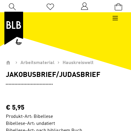
Zum Hauptinhalt springen
Du hast 0 Produkte auf dem Merkzettel
Arbeitsmaterial
Hauskreiswelt
JAKOBUSBRIEF/JUDASBRIEF
€ 5,95
Produkt-Art: Bibellese
Bibellese-Art: undatiert
Bibellese-Art: nach biblischem Buch