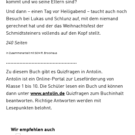
kommt und wo seine Eltern sind?
Und dann – einen Tag vor Heiligabend – taucht auch noch
Besuch bei Lukas und Schlunz auf, mit dem niemand
gerechnet hat und der das Weihnachtsfest der
Schmidtsteiners vollends auf den Kopf stellt.
240 Seiten
In Zusammenarbeit mit SCM R. Brockhaus
...............................................
Zu diesem Buch gibt es Quizfragen in Antolin.
Antolin ist ein Online-Portal zur Leseförderung von
Klasse 1 bis 10. Die Schüler lesen ein Buch und können
dann unter
www.antolin.de
Quizfragen zum Buchinhalt
beantworten. Richtige Antworten werden mit
Lesepunkten belohnt.
Produktgalerie überspringen
Wir empfehlen auch