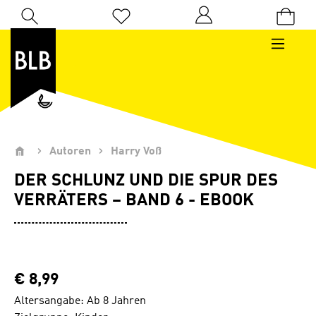
Zum Hauptinhalt springen
Du hast 0 Produkte auf dem Merkzettel
Autoren
Harry Voß
DER SCHLUNZ UND DIE SPUR DES
VERRÄTERS – BAND 6 - EBOOK
€ 8,99
Altersangabe: Ab 8 Jahren