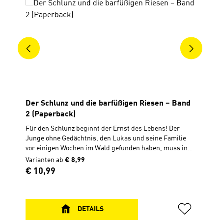
Der Schlunz und die barfüßigen Riesen – Band
2 (Paperback)
Für den Schlunz beginnt der Ernst des Lebens! Der
Junge ohne Gedächtnis, den Lukas und seine Familie
vor einigen Wochen im Wald gefunden haben, muss in
die Schule gehen. Zuerst freuen sich Lukas und
Varianten ab
€ 8,99
Schlunz. Aber schon bald begegnen sie Knut und
Regulärer Preis:
€ 10,99
Brutus, zwei älteren Jungen, die ihnen das Leben
schwer machen. Während sie versuchen, sich die
brutalen Jungen vom Hals zu halten, heckt der Schlunz
wieder lauter verrückte Ideen aus: Wie kann man mit
DETAILS
einem Kopfkissen im Kinderzimmer eine