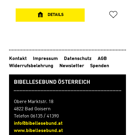
für die ganze Familie. Neuauflage mit neu gestalteten
Covern: alle Hörspiele in einer Box! Hörspiele 1–7 7 CDs,
je ca. 75 Min. In Zusammenarbeit mit SCM R.
DETAILS
Brockhaus
Kontakt
Impressum
Datenschutz
AGB
Widerrufsbelehrung
Newsletter
Spenden
BIBELLESEBUND ÖSTERREICH
Obere Marktstr. 18
4822 Bad Goisern
Telefon 06135 / 41390
info@bibellesebund.at
www.bibellesebund.at