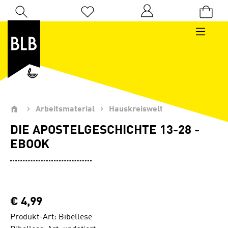
Zum Hauptinhalt springen
Du hast 0 Produkte auf dem Merkzettel
Arbeitsmaterial
Hauskreiswelt
DIE APOSTELGESCHICHTE 13-28 -
EBOOK
€ 4,99
Produkt-Art: Bibellese