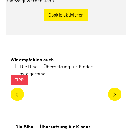
angezeigt werden kann:
Cookie aktivieren
Produktgalerie überspringen
Wir empfehlen auch
TIPP
Die Bibel – Übersetzung für Kinder -