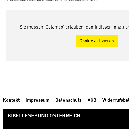
In Zusammenarbeit mit SCM R. Brockhaus und der Deutschen Bibelgesellschaft
Sie müssen 'Calameo' erlauben, damit dieser Inhalt 
Cookie aktivieren
Kontakt
Impressum
Datenschutz
AGB
Widerrufsbe
BIBELLESEBUND ÖSTERREICH