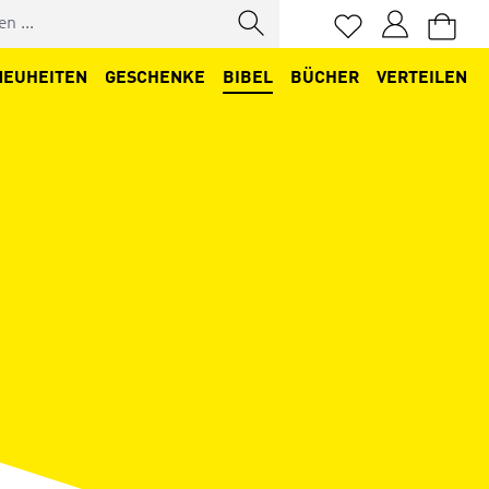
Du hast 0 Produkt
NEUHEITEN
GESCHENKE
BIBEL
BÜCHER
VERTEILEN