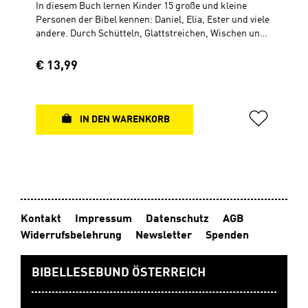
In diesem Buch lernen Kinder 15 große und kleine
Personen der Bibel kennen: Daniel, Elia, Ester und viele
andere. Durch Schütteln, Glattstreichen, Wischen und
Kippen können sie sogar selber mitmachen, indem sie
Schiffe über das Meer pusten, eine Mauer bauen,
Regulärer Preis:
€ 13,99
Zachäus auf den Baum helfen und manches mehr. Für
Kinder ab 2 Jahren Hardcover 21 × 21 cm 64 Seiten,
durchgehend 4-farbig
IN DEN WARENKORB
Kontakt
Impressum
Datenschutz
AGB
Widerrufsbelehrung
Newsletter
Spenden
BIBELLESEBUND ÖSTERREICH