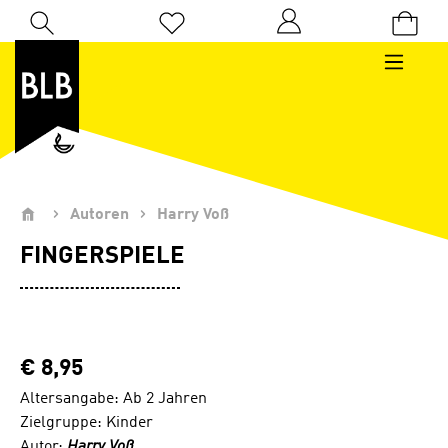
Zum Hauptinhalt springen
Du hast 0 Produkte auf dem Merkzettel
Autoren
Harry Voß
FINGERSPIELE
€ 8,95
Altersangabe: Ab 2 Jahren
Zielgruppe: Kinder
Autor:
Harry Voß