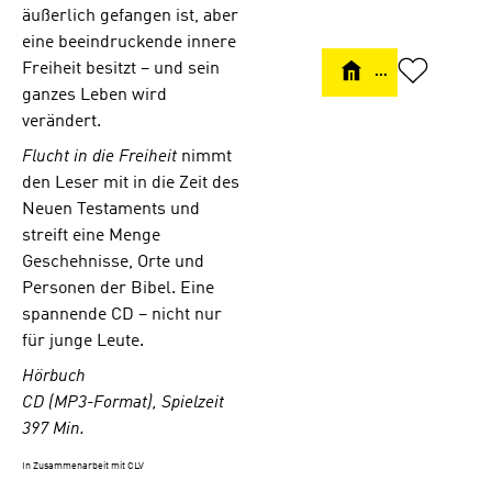
Rache zu üben.
äußerlich gefangen ist, aber
Eine zarte, aber
eine beeindruckende innere
tiefe Liebe zu
Eirene gibt ihm
Freiheit besitzt – und sein
DETAILS
zusätzliche
ganzes Leben wird
Motivation zu
verändert.
handeln. Eines
Tages gelingt es
Flucht in die Freiheit
nimmt
ihm zu fliehen,
den Leser mit in die Zeit des
aber in der
Neuen Testaments und
Folge erlebt er
streift eine Menge
tiefe
Geschehnisse, Orte und
Enttäuschungen
des Lebens.
Personen der Bibel. Eine
Schließlich
spannende CD – nicht nur
gelangt er nach
für junge Leute.
Rom, wo er sich
als Gladiator
Hörbuch
anwerben lässt.
CD (MP3-Format), Spielzeit
Am Ende hat er
397 Min.
keine Wahl, er
muss seinen
In Zusammenarbeit mit CLV
besten Freund