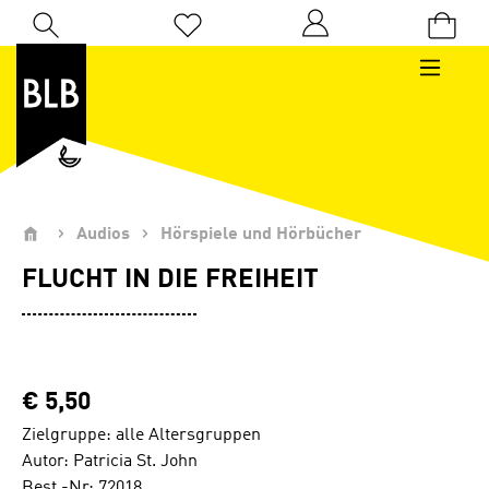
Zum Hauptinhalt springen
Du hast 0 Produkte auf dem Merkzettel
Audios
Hörspiele und Hörbücher
FLUCHT IN DIE FREIHEIT
€ 5,50
Zielgruppe: alle Altersgruppen
Autor: Patricia St. John
Best.-Nr: 72018