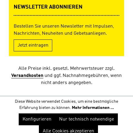
Personen der
NEWSLETTER ABONNIEREN
Bibel. Ein
spannendes
Buch – nicht nur
für junge Leute.
Bestellen Sie unseren Newsletter mit Impulsen,
Überarbeitete
Nachrichten, Neuheiten und Gebetsanliegen.
Neuauflage
Taschenbuch, 12
Jetzt eintragen
x 18 cm, 224 S.
In
Zusammenarbei
t mit CLV
Alle Preise inkl. gesetzl. Mehrwertsteuer zzgl.
Versandkosten
und ggf. Nachnahmegebühren, wenn
nicht anders angegeben.
Diese Website verwendet Cookies, um eine bestmögliche
Erfahrung bieten zu können.
Mehr Informationen ...
Konfigurieren
Nur technisch notwendige
Alle Cookies akzeptieren