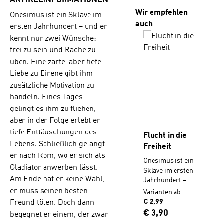
ARTIKELINFORMATIONEN
Produktgalerie übersp
Wir empfehlen
Onesimus ist ein Sklave im
auch
ersten Jahrhundert – und er
kennt nur zwei Wünsche:
frei zu sein und Rache zu
üben. Eine zarte, aber tiefe
Liebe zu Eirene gibt ihm
zusätzliche Motivation zu
handeln. Eines Tages
gelingt es ihm zu fliehen,
aber in der Folge erlebt er
tiefe Enttäuschungen des
Flucht in die
Lebens. Schließlich gelangt
Freiheit
er nach Rom, wo er sich als
Onesimus ist ein
Gladiator anwerben lässt.
Sklave im ersten
Am Ende hat er keine Wahl,
Jahrhundert –
und er kennt nur
er muss seinen besten
Varianten ab
zwei Wünsche:
€ 2,99
Freund töten. Doch dann
frei zu sein und
Regulärer Preis:
€ 3,90
begegnet er einem, der zwar