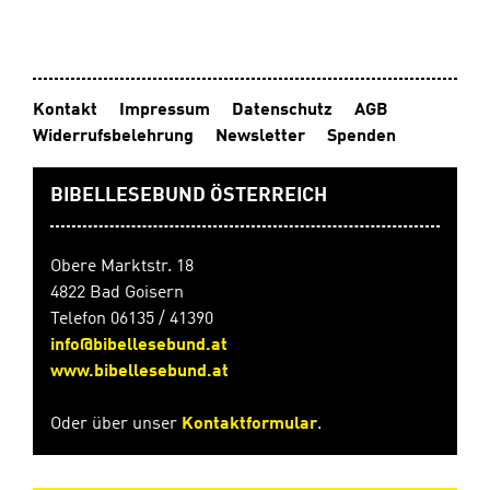
töten. Doch
dann begegnet
er einem, der
zwar äußerlich
gefangen ist,
Kontakt
Impressum
Datenschutz
AGB
aber eine
Widerrufsbelehrung
Newsletter
Spenden
beeindruckende
innere Freiheit
besitzt – und
BIBELLESEBUND ÖSTERREICH
sein ganzes
Leben wird
verändert.
Obere Marktstr. 18
Flucht in die
4822 Bad Goisern
Freiheit nimmt
Telefon 06135 / 41390
den Leser mit in
die Zeit des
info@bibellesebund.at
Neuen
www.bibellesebund.at
Testaments und
streift eine
Oder über unser
Kontaktformular
.
Menge
Geschehnisse,
Orte und