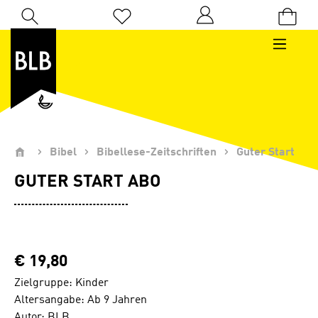
Zum Hauptinhalt springen
Du hast 0 Produkte auf dem Merkzettel
Bibel
Bibellese-Zeitschriften
Guter Start
GUTER START ABO
€ 19,80
Zielgruppe: Kinder
Altersangabe: Ab 9 Jahren
Autor: BLB