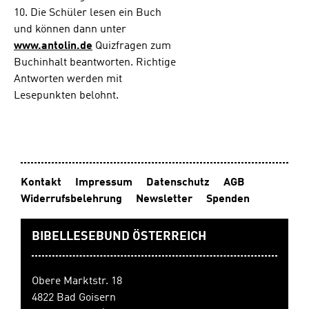
d. Das war
10. Die Schüler lesen ein Buch
ihre letzte
Hoffnung.
und können dann unter
Doch Gott
www.antolin.de
Quizfragen zum
hatte sie
Buchinhalt beantworten. Richtige
nicht
Antworten werden mit
gehört,
Lesepunkten belohnt.
Kinza war
noch
immer
blind. Das
allein wäre
schon
schlimm
Kontakt
Impressum
Datenschutz
AGB
genug,
Widerrufsbelehrung
Newsletter
Spenden
aber da ist
auch noch
BIBELLESEBUND ÖSTERREICH
der
grausame
Stiefvater.
Hamid
Obere Marktstr. 18
liebt seine
4822 Bad Goisern
kleine