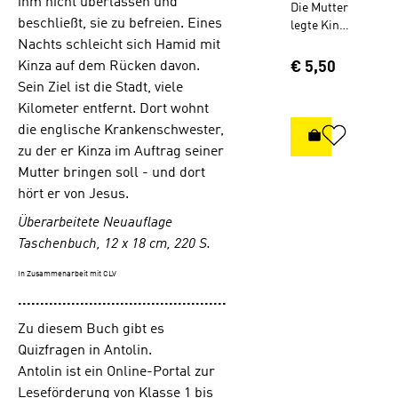
ihm nicht überlassen und
Die Mutter
beschließt, sie zu befreien. Eines
legte Kinza
vor die
Nachts schleicht sich Hamid mit
Öffnung
Regulärer Prei
Kinza auf dem Rücken davon.
€ 5,50
der Gruft.
Sein Ziel ist die Stadt, viele
Sie neigte
Kilometer entfernt. Dort wohnt
sich zur
die englische Krankenschwester,
Erde
IN DEN WA
nieder,
zu der er Kinza im Auftrag seiner
richtete
Mutter bringen soll - und dort
sich
hört er von Jesus.
wieder auf
und rief
Überarbeitete Neuauflage
dabei den
Taschenbuch, 12 x 18 cm, 220 S.
Namen
Gottes an,
In Zusammenarbeit mit CLV
von dem
...............................................
sie nichts
wusste,
Zu diesem Buch gibt es
und den
Quizfragen in Antolin.
Propheten
Antolin ist ein Online-Portal zur
Mohamme
Leseförderung von Klasse 1 bis