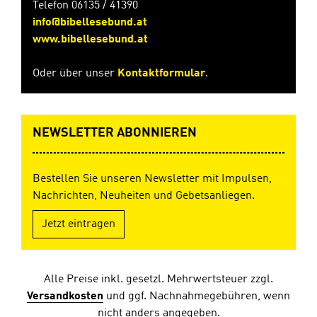
Telefon 06135 / 41390
Schwester
info@bibellesebund.at
sehr. Er
will sie
www.bibellesebund.at
ihm nicht
überlassen
Oder über unser
Kontaktformular
.
und
beschließt,
sie zu
befreien.
NEWSLETTER ABONNIEREN
Eines
Nachts
schleicht
Bestellen Sie unseren Newsletter mit Impulsen,
sich
Hamid mit
Nachrichten, Neuheiten und Gebetsanliegen.
Kinza auf
dem
Jetzt eintragen
Rücken
davon.
Sein Ziel
ist die
Alle Preise inkl. gesetzl. Mehrwertsteuer zzgl.
Stadt, viele
Versandkosten
und ggf. Nachnahmegebühren, wenn
Kilometer
nicht anders angegeben.