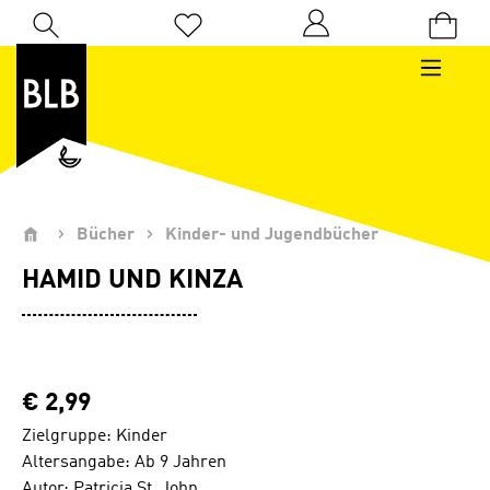
Zum Hauptinhalt springen
Du hast 0 Produkte auf dem Merkzettel
Bücher
Kinder- und Jugendbücher
HAMID UND KINZA
€ 2,99
Zielgruppe: Kinder
Altersangabe: Ab 9 Jahren
Autor: Patricia St. John