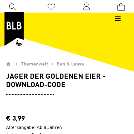
Zum Hauptinhalt springen
Du hast 0 Produkte auf dem Merkzettel
Themenwelt
Ben & Lasse
JÄGER DER GOLDENEN EIER -
DOWNLOAD-CODE
€ 3,99
Altersangabe: Ab 8 Jahren