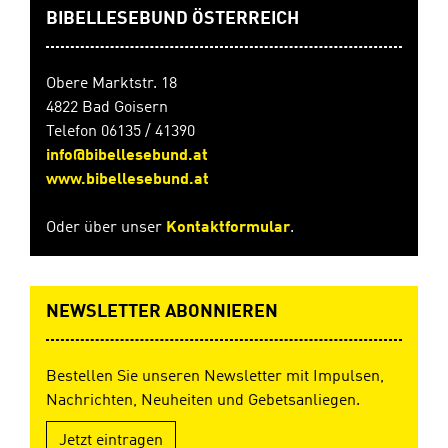
BIBELLESEBUND ÖSTERREICH
Obere Marktstr. 18
4822 Bad Goisern
Telefon 06135 / 41390
info@bibellesebund.at
www.bibellesebund.at
Oder über unser
Kontaktformular
.
NEWSLETTER ABONNIEREN
Bestellen Sie unseren Newsletter mit Impulsen,
Nachrichten, Neuheiten und Gebetsanliegen.
Jetzt eintragen