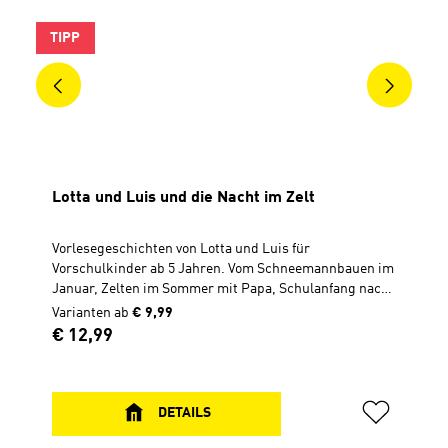
TIPP
Lotta und Luis und die Nacht im Zelt
Vorlesegeschichten von Lotta und Luis für
Vorschulkinder ab 5 Jahren. Vom Schneemannbauen im
Januar, Zelten im Sommer mit Papa, Schulanfang nach
den Sommerferien, bis hin zu Ohrenschmerzen im
Varianten ab
€ 9,99
Advent. Die Zwillinge erleben ein ganz besonders
Regulärer Preis:
€ 12,99
spannendes Jahr! 45 Vorlesegeschichten Überarbeitete
Neuauflage von „Schlaft gut, Lotta und Luis“Hardcover,
14 x 21 cm, 152 Seiten ----------------------------------
--------------- Zu diesem Buch gibt es Quizfragen in
DETAILS
Antolin.Antolin ist ein Online-Portal zur Leseförderung