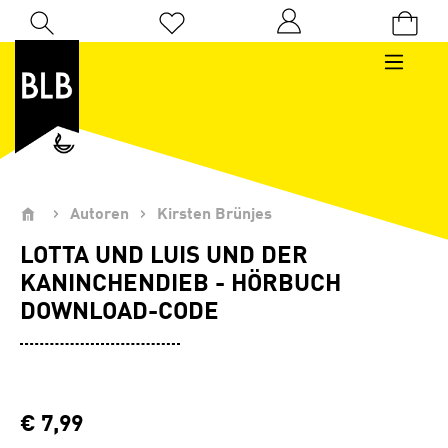
Zum Hauptinhalt springen
Du hast 0 Produkte auf dem Merkzettel
Autoren
Kirsten Brünjes
LOTTA UND LUIS UND DER
KANINCHENDIEB - HÖRBUCH
DOWNLOAD-CODE
€ 7,99