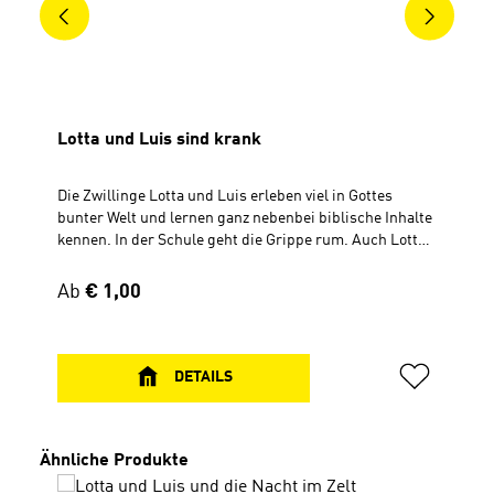
Lotta und Luis sind krank
Die Zwillinge Lotta und Luis erleben viel in Gottes
bunter Welt und lernen ganz nebenbei biblische Inhalte
kennen. In der Schule geht die Grippe rum. Auch Lotta
wird krank. Luis hat gute Ideen, wie er seine Schwester
aufmuntern kann. Denn krank sein ist ziemlich doof,
Regulärer Preis:
Ab
€ 1,00
findet Lotta. Zum Glück geht es ihr schon wieder
besser, als Luis krank wird. Als es dann auch noch
Mama und Papa erwischt, werden die Zwillinge richtig
kreativ … Inhalt: Geschichte von Lotta und Luis
DETAILS
Geschichte aus der Bibelein schönes neues Lied CD,
Spielzeit 39 Min.
Produktgalerie überspringen
Ähnliche Produkte