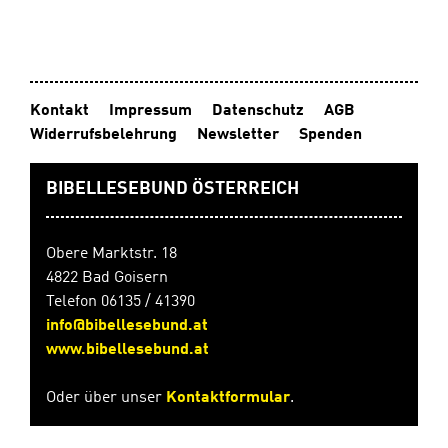
von Klasse 1 bis 10. Die Schüler lesen ein Buch und
können dann unter www.antolin.de Quizfragen zum
Buchinhalt beantworten. Richtige Antworten werden
mit Lesepunkten belohnt.
Kontakt
Impressum
Datenschutz
AGB
Widerrufsbelehrung
Newsletter
Spenden
BIBELLESEBUND ÖSTERREICH
Obere Marktstr. 18
4822 Bad Goisern
Telefon 06135 / 41390
info@bibellesebund.at
www.bibellesebund.at
Oder über unser
Kontaktformular
.