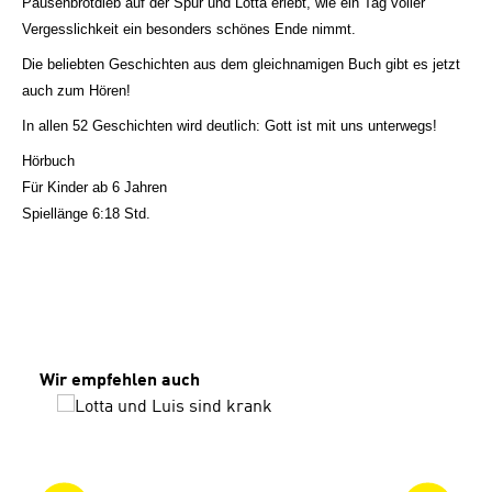
Pausenbrotdieb auf der Spur und Lotta erlebt, wie ein Tag voller
Vergesslichkeit ein besonders schönes Ende nimmt.
Die beliebten Geschichten aus dem gleichnamigen Buch gibt es jetzt
auch zum Hören!
In allen 52 Geschichten wird deutlich: Gott ist mit uns unterwegs!
Hörbuch
Für Kinder ab 6 Jahren
Spiellänge 6:18 Std.
Produktgalerie überspringen
Wir empfehlen auch