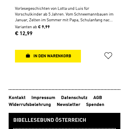
Vorlesegeschichten von Lotta und Luis für
Vorschulkinder ab 5 Jahren. Vom Schneemannbauen im
Januar, Zelten im Sommer mit Papa, Schulanfang nach
den Sommerferien, bis hin zu Ohrenschmerzen im
Varianten ab
€ 9,99
Advent. Die Zwillinge erleben ein ganz besonders
Regulärer Preis:
€ 12,99
spannendes Jahr! 45 Vorlesegeschichten Überarbeitete
Neuauflage von „Schlaft gut, Lotta und Luis“Hardcover,
14 x 21 cm, 152 Seiten ----------------------------------
--------------- Zu diesem Buch gibt es Quizfragen in
IN DEN WARENKORB
Antolin.Antolin ist ein Online-Portal zur Leseförderung
von Klasse 1 bis 10. Die Schüler lesen ein Buch und
können dann unter www.antolin.de Quizfragen zum
Buchinhalt beantworten. Richtige Antworten werden
mit Lesepunkten belohnt.
Kontakt
Impressum
Datenschutz
AGB
Widerrufsbelehrung
Newsletter
Spenden
BIBELLESEBUND ÖSTERREICH