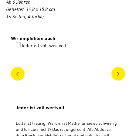
Ab 6 Jahren
Geheftet, 14,8 x 15,8 cm
16 Seiten, 4-farbig
Produktgalerie überspringen
Wir empfehlen auch
Jeder ist voll wertvoll
Lotta ist traurig. Warum ist Mathe für sie so schwierig
und für Luis nicht? Das ist ungerecht. Als Abdul vor
dem Kiosk eine Geldbörse findet und behalten will,