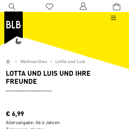
Zum Hauptinhalt springen
Du hast 0 Produkte auf dem Merkzettel
Weihnachten
Lotta und Luis
LOTTA UND LUIS UND IHRE
FREUNDE
€ 6,99
Altersangabe: Ab 6 Jahren