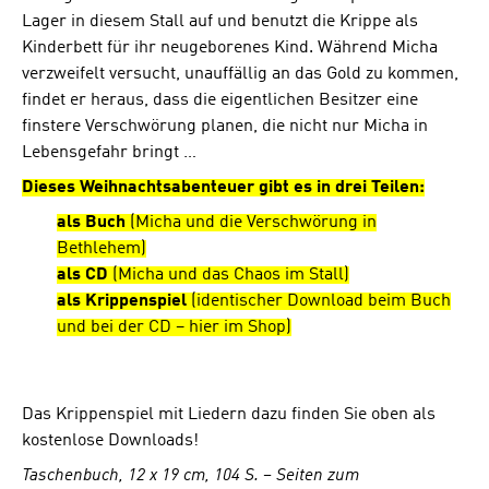
Lager in diesem Stall auf und benutzt die Krippe als
Kinderbett für ihr neugeborenes Kind. Während Micha
verzweifelt versucht, unauffällig an das Gold zu kommen,
findet er heraus, dass die eigentlichen Besitzer eine
finstere Verschwörung planen, die nicht nur Micha in
Lebensgefahr bringt …
Dieses Weihnachtsabenteuer gibt es in drei Teilen:
als Buch
(Micha und die Verschwörung in
Bethlehem)
als CD
(Micha und das Chaos im Stall)
als Krippenspiel
(identischer Download beim Buch
und bei der CD – hier im Shop)
Das Krippenspiel mit Liedern dazu finden Sie oben als
kostenlose Downloads!
Taschenbuch, 12 x 19 cm, 104 S. – Seiten zum