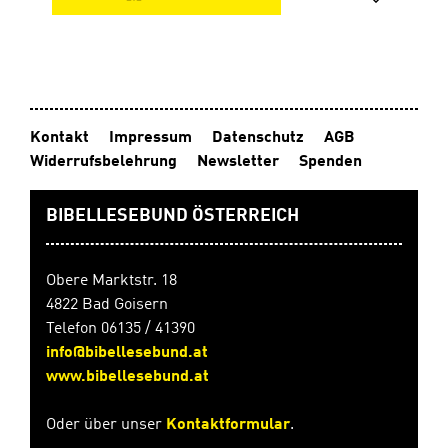
und Playback zum Download siehe oben.
KurzhörspielCD, Spielzeit 45 Min.
Kontakt
Impressum
Datenschutz
AGB
Widerrufsbelehrung
Newsletter
Spenden
BIBELLESEBUND ÖSTERREICH
Obere Marktstr. 18
4822 Bad Goisern
Telefon 06135 / 41390
info@bibellesebund.at
www.bibellesebund.at
Oder über unser
Kontaktformular
.