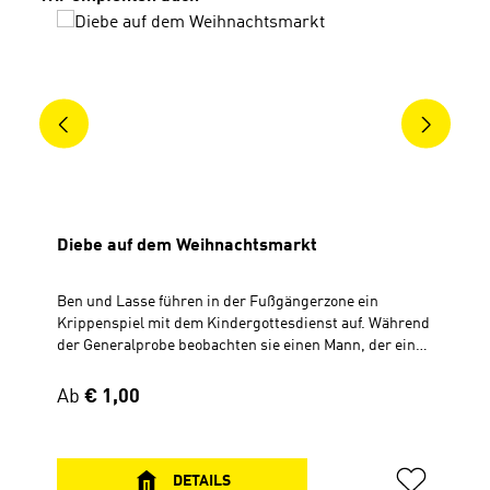
Für Kinder ab 7 JahrenPaperback12 x 19 cm104 Seiten
(s/w)
Diebe auf dem Weihnachtsmarkt
Ben und Lasse führen in der Fußgängerzone ein
Krippenspiel mit dem Kindergottesdienst auf. Während
der Generalprobe beobachten sie einen Mann, der einen
abgestellten Rucksack mitnimmt. Die beiden "Agenten"
verfolgen den Dieb. Dieses Weihnachtsabenteuer gibt
Regulärer Preis:
Ab
€ 1,00
es in drei Teilen: als Buch (Der Rucksack mit dem
Diebesgut) als CD (Diebe auf dem Weihnachtsmarkt) als
Krippenspiel (Download) Das Krippenspiel finden Sie
oben als kostenlosen Download! Lied der CD: Liedblatt
DETAILS