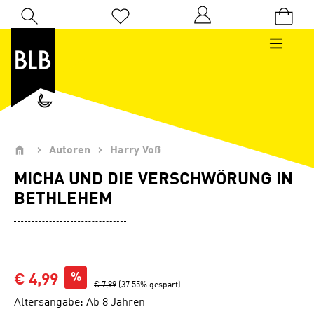
Zum Hauptinhalt springen
Du hast 0 Produkte auf dem Merkzettel
Autoren
Harry Voß
MICHA UND DIE VERSCHWÖRUNG IN
BETHLEHEM
%
€ 4,99
€ 7,99
(37.55% gespart)
Altersangabe: Ab 8 Jahren