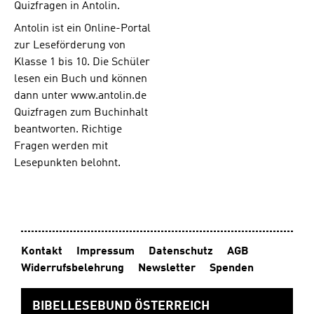
Quizfragen in Antolin.
trägt, lässt
darauf
Antolin ist ein Online-Portal
schließen, dass
zur Leseförderung von
die Ferien
Klasse 1 bis 10. Die Schüler
keineswegs
langweilig
lesen ein Buch und können
verlaufen.
dann unter www.antolin.de
Neben allen
Quizfragen zum Buchinhalt
Abenteuern
beantworten. Richtige
lernen die
Fragen werden mit
beiden Kinder:
Gott liebt mich,
Lesepunkten belohnt.
ich kann eine
enge Beziehung
zu ihm haben
und jederzeit zu
ihm beten. Gott
erhört meine
Kontakt
Impressum
Datenschutz
AGB
Gebete, doch
Widerrufsbelehrung
Newsletter
Spenden
antwortet er
nicht jedes Mal
mit "Ja".
BIBELLESEBUND ÖSTERREICH