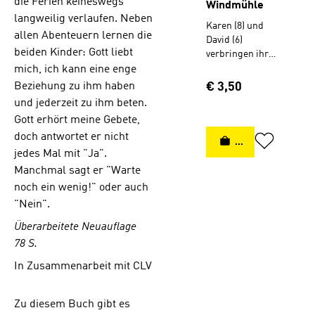
die Ferien keineswegs
Windmühle
langweilig verlaufen. Neben
Karen (8) und
allen Abenteuern lernen die
David (6)
beiden Kinder: Gott liebt
verbringen ihre
Ferien in der
mich, ich kann eine enge
Windmühle
Regulärer Preis:
Beziehung zu ihm haben
€ 3,50
ihrer Tante Olga.
und jederzeit zu ihm beten.
Die ist ganz
Gott erhört meine Gebete,
anders als
doch antwortet er nicht
andere
IN DEN WARENK
Erwachsene.
jedes Mal mit "Ja".
Schon dass sie
Manchmal sagt er "Warte
in einer
noch ein wenig!" oder auch
Windmühle
"Nein".
wohnt, ihren
alten,
Überarbeitete Neuauflage
klapprigen
78 S.
Wagen "Garten"
nennt und
In Zusammenarbeit mit CLV
immer einen
großen
Zu diesem Buch gibt es
hellblauen Hut