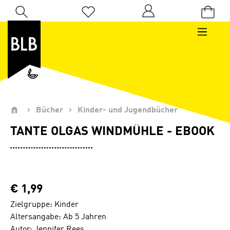
Zum Hauptinhalt springen
Du hast 0 Produkte auf dem Merkzettel
Bücher
Kinder- und Jugendbücher
TANTE OLGAS WINDMÜHLE - EBOOK
€ 1,99
Zielgruppe: Kinder
Altersangabe: Ab 5 Jahren
Autor: Jennifer Rees