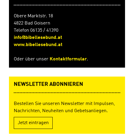
Manchmal sagt
er "Warte noch
ein wenig!" oder
Obere Marktstr. 18
auch "Nein".
4822 Bad Goisern
HörbuchCD,
Spielzeit 58 Min.
Telefon 06135 / 41390
In
info@bibellesebund.at
Zusammenarbei
www.bibellesebund.at
t mit CLV
Oder über unser
Kontaktformular
.
NEWSLETTER ABONNIEREN
Bestellen Sie unseren Newsletter mit Impulsen,
Nachrichten, Neuheiten und Gebetsanliegen.
Jetzt eintragen