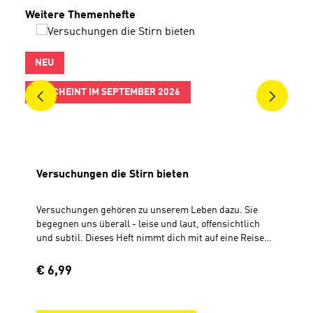
Produktgalerie überspringen
Weitere Themenhefte
NEU
ERSCHEINT IM SEPTEMBER 2026
Versuchungen die Stirn bieten
Versuchungen gehören zu unserem Leben dazu. Sie
begegnen uns überall - leise und laut, offensichtlich
und subtil. Dieses Heft nimmt dich mit auf eine Reise
durch die Bibel, die zeigt: Du musst nicht allein gegen
Versuchungen ankämpfen. 18 kurze, praxisnahe
Regulärer Preis:
€ 6,99
Impulse, die auf Ereignisse und Worte der Bibel Bezug
nehmen, beleuchten verschiedene Facetten der
Versuchung, beginnend von der ersten im Paradies.