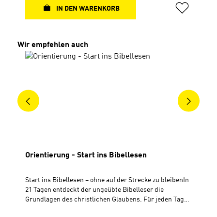
Praktische Tipps, treffende Zitate und stärkende
IN DEN WARENKORB
Artikel ergänzen diesen Begleiter durch die Welt der
Versuchungen. Ehrlich und bibelnah. Geheftet mit
festem UmschlagDIN A5 (14,8 x 21 cm)52 Seiten, 4-
Produktgalerie überspringen
Wir empfehlen auch
farbig
Orientierung - Start ins Bibellesen
Start ins Bibellesen – ohne auf der Strecke zu bleibenIn
21 Tagen entdeckt der ungeübte Bibelleser die
Grundlagen des christlichen Glaubens. Für jeden Tag
ist zu einem Satz aus dem Apostolischen