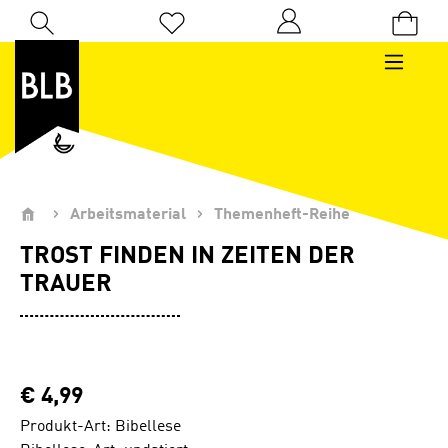
Zum Hauptinhalt springen
Du hast 0 Produkte auf dem Merkzettel
Arbeitsmaterial
Themenheft-Reihe
TROST FINDEN IN ZEITEN DER
TRAUER
€ 4,99
Produkt-Art: Bibellese