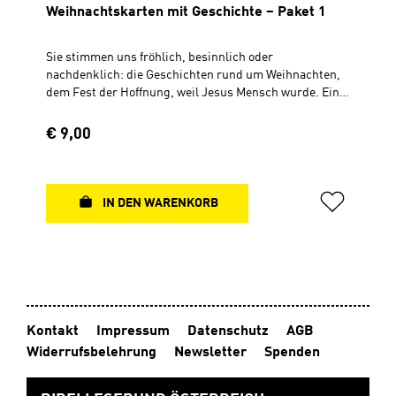
Weihnachtskarten mit Geschichte – Paket 1
Sie stimmen uns fröhlich, besinnlich oder
nachdenklich: die Geschichten rund um Weihnachten,
dem Fest der Hoffnung, weil Jesus Mensch wurde. Eine
besondere Geschenkidee für Ihre Weihnachtspost und
viele kleine Anlässe während der Adventszeit! Auf der
Regulärer Preis:
€ 9,00
beiliegenden Karte mit einem passenden Bibelvers ist
ausreichend Platz für Ihre persönlichen Grüße. Und der
Umschlag ist auch gleich mit dabei. Fünf
Weihnachtskarten mit Geschichte im Paket: Stille
IN DEN WARENKORB
Nacht, krachende Küchenschränke Eine unverhoffte
Begegnung Geheimnisvolle Päckchen Emmas
Geschenke Planänderung Paket 1 (5 Karten)Geheftet,
DIN A6, 10,5 x 14,8 cmPlus Briefhülle und Karte mit
Bibelvers pro Exemplar
Kontakt
Impressum
Datenschutz
AGB
Widerrufsbelehrung
Newsletter
Spenden