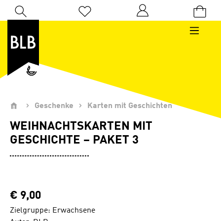
Zum Hauptinhalt springen
Du hast 0 Produkte auf dem Merkzettel
Geschenke
Karten mit Geschichten
WEIHNACHTSKARTEN MIT
GESCHICHTE – PAKET 3
€ 9,00
Zielgruppe: Erwachsene