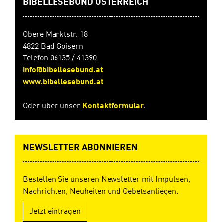
BIBELLESEBUND ÖSTERREICH
Obere Marktstr. 18
4822 Bad Goisern
Telefon 06135 / 41390
info@bibellesebund.at
www.bibellesebund.at
Oder über unser
Kontaktformular
.
NEWSLETTER ABONNIEREN
Bestellen Sie unseren Newsletter mit Impulsen,
Nachrichten, Neuheiten und Gebetsanliegen.
Jetzt eintragen