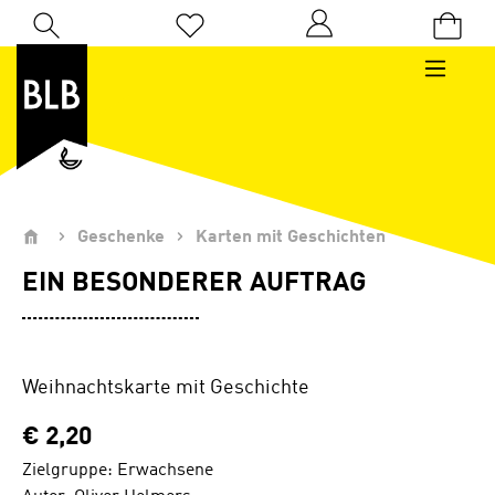
Zum Hauptinhalt springen
Du hast 0 Produkte auf dem Merkzettel
Geschenke
Karten mit Geschichten
EIN BESONDERER AUFTRAG
Weihnachtskarte mit Geschichte
€ 2,20
Zielgruppe: Erwachsene