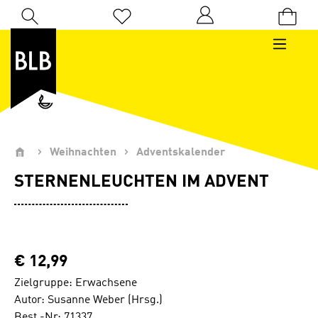
Zum Hauptinhalt springen
Du hast 0 Produkte auf dem Merkzettel
Weihnachten
Adventskalender
STERNENLEUCHTEN IM ADVENT
€ 12,99
Zielgruppe: Erwachsene
Autor: Susanne Weber (Hrsg.)
Best.-Nr: 71337