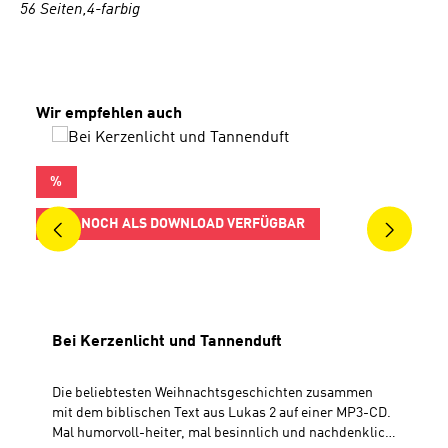
56 Seiten,4-farbig
Produktgalerie überspringen
Wir empfehlen auch
RABATT
%
NUR NOCH ALS DOWNLOAD VERFÜGBAR
Bei Kerzenlicht und Tannenduft
Die beliebtesten Weihnachtsgeschichten zusammen
mit dem biblischen Text aus Lukas 2 auf einer MP3-CD.
Mal humorvoll-heiter, mal besinnlich und nachdenklich