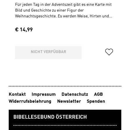
Für jeden Tag in der Adventszeit gibt es eine Karte mit
Bild und Geschichte zu einer Figur der
Weihnachtsgeschichte. Es werden Weise, Hirten und
Schafe entdeckt. Vor allem aber das Kind in der Krippe,
das einmal selber ein guter Hirte und ein weiser König
Regulärer Preis:
€ 14,99
sein wird. Die Karten können aufgestellt werden,
sodass Stück für Stück eine Krippenszene entsteht,
oder einer Schnur aufgehängt werden. Ab 4 JahrenBox
(10,5 x 10,5 cm) mit 24 Doppelkarten (9,5 x 9,5 cm)4-
NICHT VERFÜGBAR
farbig
Kontakt
Impressum
Datenschutz
AGB
Widerrufsbelehrung
Newsletter
Spenden
BIBELLESEBUND ÖSTERREICH