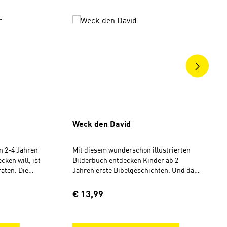
ngen
Weck den David
n 2-4 Jahren
Mit diesem wunderschön illustrierten
cken will, ist
Bilderbuch entdecken Kinder ab 2
raten. Die
Jahren erste Bibelgeschichten. Und das
zum
Schöne: sie können selbst mitmachen
 20 Bibel-
mit schütteln, drehen, klopfen, rufen
Regulärer Preis:
€ 13,99
d in Reimform
oder streicheln. In den 15 Geschichten
ders
lernen sie unter anderem Adam und Eva,
en für
Noah, Josef, David, Jesus, den