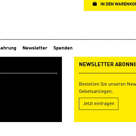
Erwachsene, wie sie die Inh
IN DEN WARENKO
Geschichten mit den Kinder
können. Hardcover, 14,8 x 2
Seiten Durchgehend 4-farb
lehrung
Newsletter
Spenden
NEWSLETTER ABONNI
Bestellen Sie unseren New
Gebetsanliegen.
Jetzt eintragen