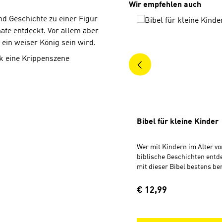
Produktgalerie überspri
Wir empfehlen auch
und Geschichte zu einer Figur
fe entdeckt. Vor allem aber
d ein weiser König sein wird.
ck eine Krippenszene
Bibel für kleine Kinder
Wer mit Kindern im Alter vo
biblische Geschichten entde
mit dieser Bibel bestens be
farbenfrohen Bilder laden 
gemeinsamen Entdecken der
Regulärer Preis:
€ 12,99
Geschichten ein. Diese sin
erzählt und dadurch beson
einprägsam. Im Anhang: Ide