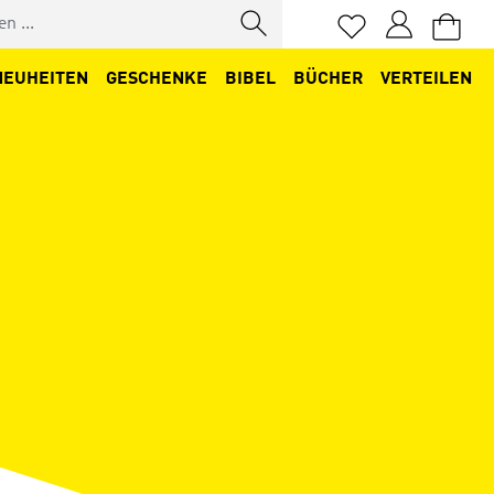
Du hast 0 Produkt
NEUHEITEN
GESCHENKE
BIBEL
BÜCHER
VERTEILEN