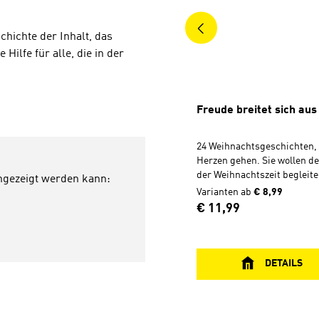
hichte der Inhalt, das
Hilfe für alle, die in der
Freude breitet sich aus
24 Weihnachtsgeschichten, 
Herzen gehen. Sie wollen de
der Weihnachtszeit begleite
angezeigt werden kann:
Christfest einstimmen. Ide
Varianten ab
€ 8,99
Selberlesen und Verschenk
Regulärer Preis:
€ 11,99
Besonderes Extra: Am Schl
Buches sind zu jeder Geschi
Thema, Bibelstellen sowie d
für die Verwendung in Gru
DETAILS
angegeben. Hardcover, 14 x
Seiten