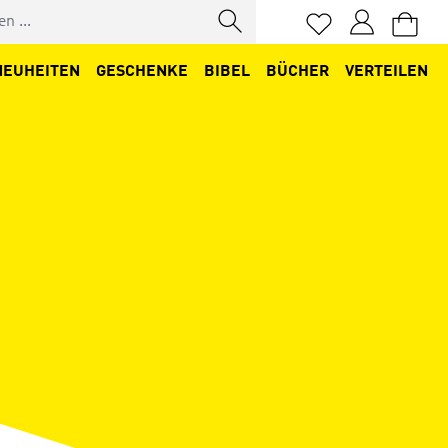
Du hast 0 Produkt
NEUHEITEN
GESCHENKE
BIBEL
BÜCHER
VERTEILEN