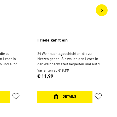
Friede kehrt ein
die zu
24 Weihnachtsgeschichten, die zu
n Leser in
Herzen gehen. Sie wollen den Leser in
n und auf das
der Weihnachtszeit begleiten und auf das
al zum
Christfest einstimmen. Ideal zum
Varianten ab
€ 8,99
en.
Selberlesen und Verschenken.
Regulärer Preis:
€ 11,99
uss des
Besonderes Extra: Am Schluss des
chte Inhalt,
Buches sind zu jeder Geschichte Inhalt,
ie Lesezeit
Thema, Bibelstellen sowie die Lesezeit
ppen
für die Verwendung in Gruppen
DETAILS
 21 cm, 132
angegeben. Hardcover, 14 x 21 cm, 132
Seiten