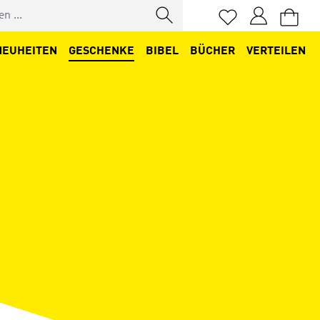
Du hast 0 Produkt
NEUHEITEN
GESCHENKE
BIBEL
BÜCHER
VERTEILEN