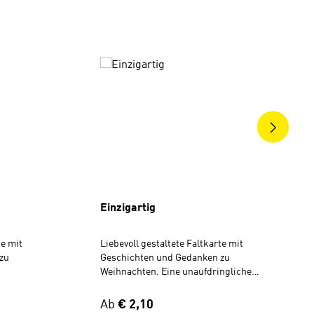
ngen
Einzigartig
te mit
Liebevoll gestaltete Faltkarte mit
zu
Geschichten und Gedanken zu
Weihnachten. Eine unaufdringliche
aufdringliche
Einladung für Verwandte, Freunde,
reunde,
Nachbarn, Kollegen oder die ganze
Regulärer Preis:
Ab
€ 2,10