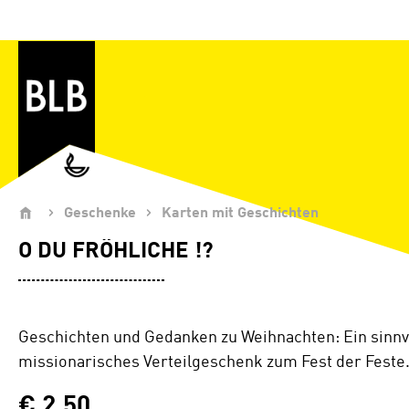
Zum Hauptinhalt springen
Geschenke
Karten mit Geschichten
O DU FRÖHLICHE !?
Geschichten und Gedanken zu Weihnachten: Ein sinnv
missionarisches Verteilgeschenk zum Fest der Feste
€ 2,50