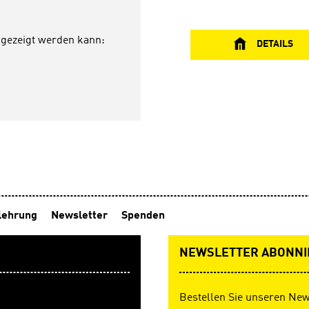
Nachbarn, Kollegen oder di
Gemeinde, sich auf besonde
Weihnachtsbotschaft zu näh
angezeigt werden kann:
Faltkarte, 10,5 x 21 cmMit
DETAILS
Zündholzbriefchen
lehrung
Newsletter
Spenden
NEWSLETTER ABONNI
Bestellen Sie unseren New