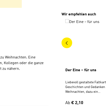
Produktgalerie überspri
Wir empfehlen auch
 zu Weihnachten. Eine
, Kollegen oder die ganze
t zu nähern.
Der Eine – für uns
Liebevoll gestaltete Faltkar
Geschichten und Gedanken 
Weihnachten, dazu ein
Zündholzbriefchen. Eine un
Einladung für Verwandte, F
Regulärer Preis:
Ab
€ 2,10